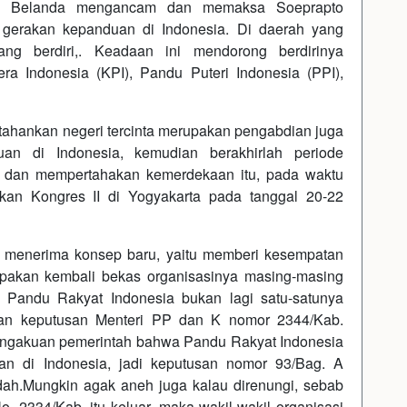
ata Belanda mengancam dan memaksa Soeprapto
 gerakan kepanduan di Indonesia. Di daerah yang
ang berdiri,. Keadaan ini mendorong berdirinya
ra Indonesia (KPI), Pandu Puteri Indonesia (PPI),
ahankan negeri tercinta merupakan pengabdian juga
an di Indonesia, kemudian berakhirlah periode
n dan mempertahakan kemerdekaan itu, pada waktu
kan Kongres II di Yogyakarta pada tanggal 20-22
k menerima konsep baru, yaitu memberi kesempatan
pakan kembali bekas organisasinya masing-masing
 Pandu Rakyat Indonesia bukan lagi satu-satunya
gan keputusan Menteri PP dan K nomor 2344/Kab.
pengakuan pemerintah bahwa Pandu Rakyat Indonesia
n di Indonesia, jadi keputusan nomor 93/Bag. A
udah.Mungkin agak aneh juga kalau direnungi, sebab
. 2334/Kab. itu keluar, maka wakil-wakil organisasi