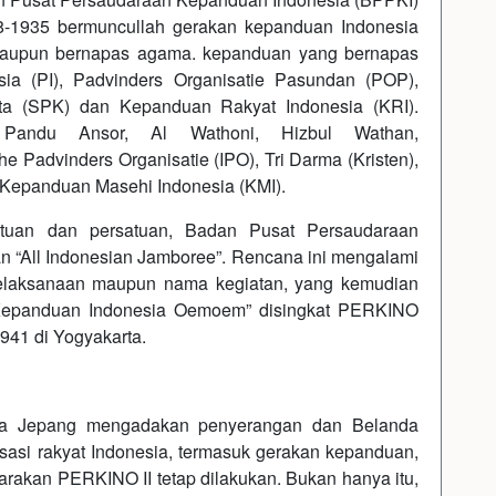
28-1935 bermuncullah gerakan kepanduan Indonesia
maupun bernapas agama. kepanduan yang bernapas
ia (PI), Padvinders Organisatie Pasundan (POP),
ta (SPK) dan Kepanduan Rakyat Indonesia (KRI).
andu Ansor, Al Wathoni, Hizbul Wathan,
he Padvinders Organisatie (IPO), Tri Darma (Kristen),
 Kepanduan Masehi Indonesia (KMI).
tuan dan persatuan, Badan Pusat Persaudaraan
“All Indonesian Jamboree”. Rencana ini mengalami
elaksanaan maupun nama kegiatan, yang kemudian
 Kepanduan Indonesia Oemoem” disingkat PERKINO
941 di Yogyakarta.
ara Jepang mengadakan penyerangan dan Belanda
sasi rakyat Indonesia, termasuk gerakan kepanduan,
rakan PERKINO II tetap dilakukan. Bukan hanya itu,