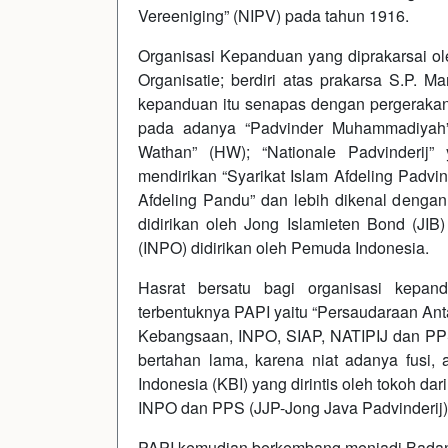
Vereeniging” (NIPV) pada tahun 1916.
Organisasi Kepanduan yang diprakarsai o
Organisatie; berdiri atas prakarsa S.P.
kepanduan itu senapas dengan pergerakan n
pada adanya “Padvinder Muhammadiyah”
Wathan” (HW); “Nationale Padvinderij”
mendirikan “Syarikat Islam Afdeling Padvin
Afdeling Pandu” dan lebih dikenal dengan 
didirikan oleh Jong Islamieten Bond (JIB
(INPO) didirikan oleh Pemuda Indonesia.
Hasrat bersatu bagi organisasi kepan
terbentuknya PAPI yaitu “Persaudaraan Ant
Kebangsaan, INPO, SIAP, NATIPIJ dan PPS 
bertahan lama, karena niat adanya fusi,
Indonesia (KBI) yang dirintis oleh tokoh 
INPO dan PPS (JJP-Jong Java Padvinderij
PAPI kemudian berkembang menjadi Badan