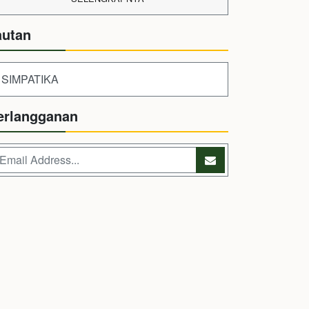
autan
SIMPATIKA
erlangganan