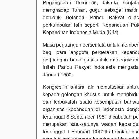
Pegangsaan Timur 56, Jakarta, senj
menghadap Tuhan, gugur sebagai martir
diduduki Belanda, Pandu Rakyat dilar
perkumpulan lain seperti Kepanduan Pute
Kepanduan Indonesia Muda (KIM).
Masa perjuangan bersenjata untuk mempert
bagi para anggota pergerakan kepandu
perjuangan bersenjata untuk menegakka
inilah Pandu Rakyat Indonesia mengada
Januari 1950.
Kongres ini antara lain memutuskan untu
kepada golongan khusus untuk menghidu
dan terbukalah suatu kesempatan bahwa
organisasi kepanduan di Indonesia den
tertanggal 6 September 1951 dicabutlah 
merupakan satu-satunya wadah kepandua
tertanggal 1 Februari 1947 itu berakhir s
sepuluh hari sesudah keputusan Menteri No