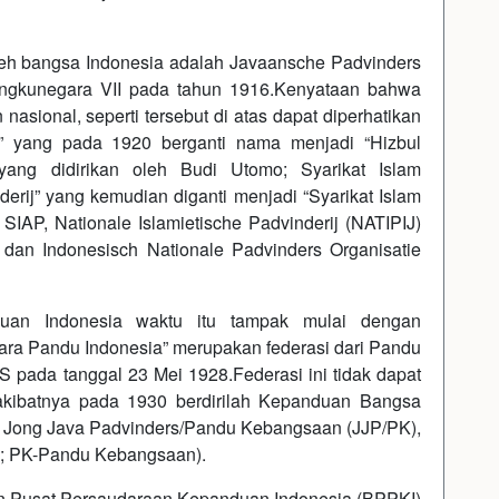
leh bangsa Indonesia adalah Javaansche Padvinders
 Mangkunegara VII pada tahun 1916.Kenyataan bahwa
asional, seperti tersebut di atas dapat diperhatikan
 yang pada 1920 berganti nama menjadi “Hizbul
 yang didirikan oleh Budi Utomo; Syarikat Islam
derij” yang kemudian diganti menjadi “Syarikat Islam
SIAP, Nationale Islamietische Padvinderij (NATIPIJ)
) dan Indonesisch Nationale Padvinders Organisatie
duan Indonesia waktu itu tampak mulai dengan
ara Pandu Indonesia” merupakan federasi dari Pandu
pada tanggal 23 Mei 1928.Federasi ini tidak dapat
 akibatnya pada 1930 berdirilah Kepanduan Bangsa
dari Jong Java Padvinders/Pandu Kebangsaan (JJP/PK),
); PK-Pandu Kebangsaan).
 Pusat Persaudaraan Kepanduan Indonesia (BPPKI)