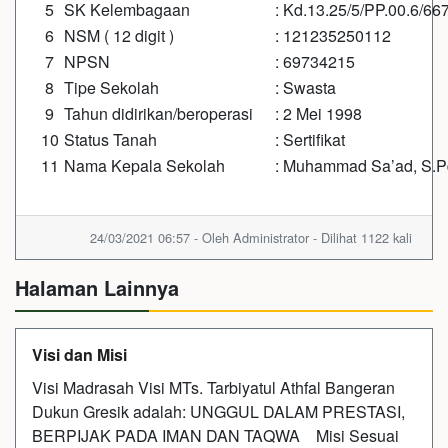
5
SK Kelembagaan
: Kd.13.25/5/PP.00.6/6
6
NSM ( 12 digit )
: 121235250112
7
NPSN
: 69734215
8
Tipe Sekolah
: Swasta
9
Tahun didirikan/beroperasi
: 2 Mei 1998
10
Status Tanah
: Sertifikat
11
Nama Kepala Sekolah
: Muhammad Sa’ad, S.P
24/03/2021 06:57 - Oleh Administrator - Dilihat 1122 kali
Halaman Lainnya
Visi dan Misi
Visi Madrasah Visi MTs. Tarbiyatul Athfal Bangeran
Dukun Gresik adalah: UNGGUL DALAM PRESTASI,
BERPIJAK PADA IMAN DAN TAQWA Misi Sesuai