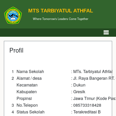
MTS TARBIYATUL ATHFAL
Where Tomorrow's Leaders Come Together
Profil
1
Nama Sekolah
: MTs. Tarbiyatul Athfal
2
Alamat / desa
: Jl. Raya Bangeran RT
Kecamatan
: Dukun
Kabupaten
: Gresik
Propinsi
: Jawa Timur (Kode Pos
3
No.Telepon
: 085733318428
4
Status Sekolah
: Terakreditasi B